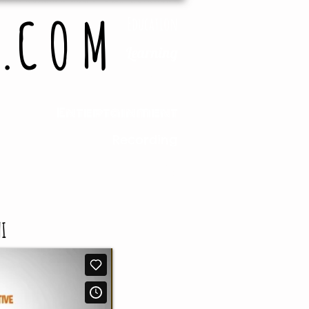
.C O M
Education
Learning
gaming
Entertainment
Recording
Storytelling
NI