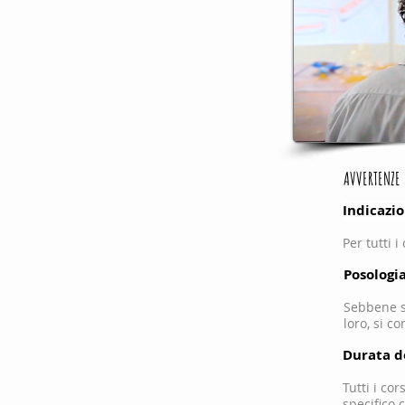
AVVERTENZE
Indicazi
Per tutti 
Posologi
Sebbene s
loro, si co
Durata d
Tutti i co
specifico 