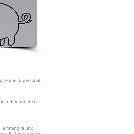
rie abilità personali.
odo indipendente tra
e la timing di uno
lore dei temi proposti.