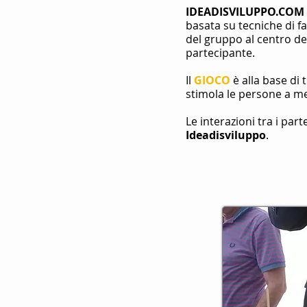
IDEADISVILUPPO.COM
basata su tecniche di fa
del gruppo al centro de
partecipante.
Il
GIOCO
è alla base di 
stimola le persone a met
Le interazioni tra i part
Ideadisviluppo
.
​