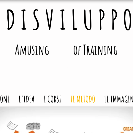
 D I S V I L U P P O
Amusing
Mind
of
Training
Paolo Ragni Formazione
HOME
L'IDEA
I CORSI
IL METODO
LE IMMAGI