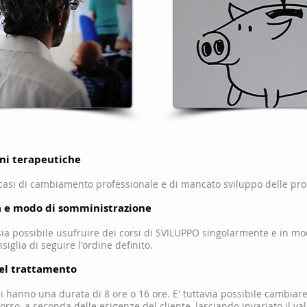
oni terapeutiche
i casi di cambiamento professionale e di mancato sviluppo delle prop
a e modo di somministrazione
ia possibile usufruire dei corsi di SVILUPPO singolarmente e in m
nsiglia di seguire l'ordine definito.
el trattamento
rsi hanno una durata di 8 ore o 16 ore. E' tuttavia possibile cambiar
corso, a seconda delle esigenze del cliente, lasciando invariato il va